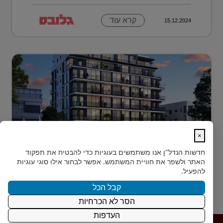
קרא עוד
15.12.2024
×
לגור מעל כולם ועדיין להרגיש חלק מהעיר
חדשות הנדל"ן
אנו משתמשים בעוגיות כדי להבטיח את תפקוד
בלב הצפון-הישן של תל אביב, במרחק דקות הליכה ספורות
האתר ולשפר את חוויית המשתמש. אפשר לבחור אילו סוגי עוגיות
מהלוקיישנים האייקוניים ביותר בעיר, מציעה Rozio
להפעיל.
SELECTED - מותג הי?...
קבל הכל
הסר לא הכרחיות
קרא עוד
15.12.2024
העדפות