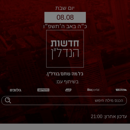
יום שבת
08.08
כ״ה באב ה׳תשפ״ו
בשיתוף עם:
עדכון אחרון: 21:00