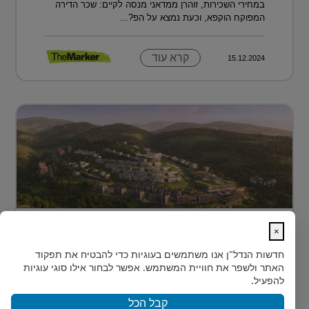
במחירי השכירות, זוהרן ממדאני מנסה לקיים: שכר הדירה
המפוקח הוקפא, וכעת נמצא על הפ?...
קרא עוד
15.12.2024
מתחם מגורים פורץ דרך בלב טביליסי
×
בירת גאורג?...
חדשות הנדל"ן
אנו משתמשים בעוגיות כדי להבטיח את תפקוד
בלב טביליסי, בין השכונות המבוקשות Vake וSaburtalo, כ-2
האתר ולשפר את חוויית המשתמש. אפשר לבחור אילו סוגי עוגיות
ק"מ בלבד מהאוניברסיטה של העיר, מוקם TBILISI
להפעיל.
ACRES - פ...
קבל הכל