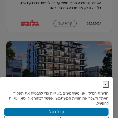
השבוע, והסגירה שהיא ממש קרובה להפסד בפרויקט שלה
בלוד • זו רק עוד חברה שרכשה בשנו...
קרא עוד
15.12.2024
×
לגור מעל כולם ועדיין להרגיש חלק מהעיר
חדשות הנדל"ן
אנו משתמשים בעוגיות כדי להבטיח את תפקוד
בלב הצפון-הישן של תל אביב, במרחק דקות הליכה ספורות
האתר ולשפר את חוויית המשתמש. אפשר לבחור אילו סוגי עוגיות
מהלוקיישנים האייקוניים ביותר בעיר, מציעה Rozio
להפעיל.
SELECTED - מותג הי?...
קבל הכל