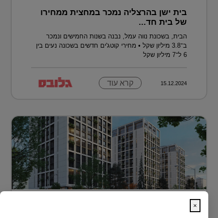
בית ישן בהרצליה נמכר במחצית ממחירו
של בית חד...
הבית, בשכונת נווה עמל, נבנה בשנות החמישים ונמכר
ב־3.8 מיליון שקל • מחירי קוטג'ים חדשים בשכונה נעים בין
6 ל־7 מיליון שקל
קרא עוד
15.12.2024
דירה בטביליסי בירת גאורגיה ב-70 אלף
×
דולר בלבד...