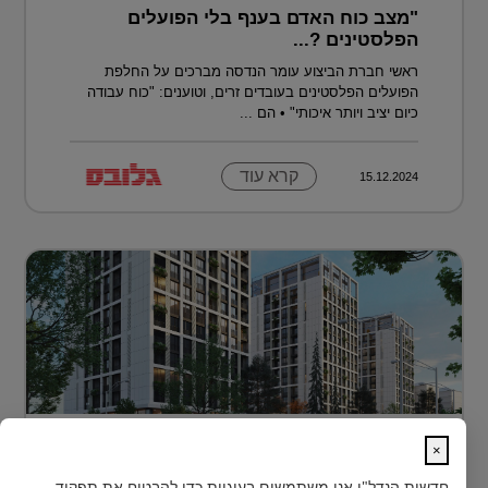
"מצב כוח האדם בענף בלי הפועלים
הפלסטינים ?...
ראשי חברת הביצוע עומר הנדסה מברכים על החלפת
הפועלים הפלסטינים בעובדים זרים, וטוענים: "כוח עבודה
כיום יציב ויותר איכותי" • הם ...
קרא עוד
15.12.2024
דירה בטביליסי בירת גאורגיה ב-70 אלף
×
דולר בלבד...
חדשות הנדל"ן
אנו משתמשים בעוגיות כדי להבטיח את תפקוד