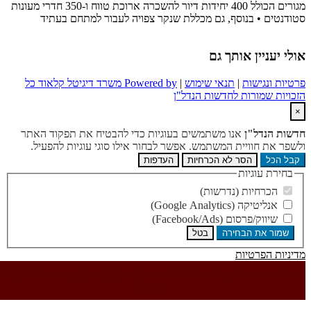
מגורים הכולל 400 יחידות דיור להשכרה ארוכת טווח ו-350 חדרי מעונות
טודנטים • בנוסף, גם מכללת שנקר צפויה לעבור למתחם בעתיד
ולי יעניין אותך גם
רטיות ונגישות
|
תנאי שימוש
|
Powered by משרד דיגיטל קלאוד כל
זכויות שמורות לחדשות הנדל"ן
×
דשות הנדל"ן
אנו משתמשים בעוגיות כדי להבטיח את תפקוד האתר
לשפר את חוויית המשתמש. אפשר לבחור אילו סוגי עוגיות להפעיל.
קבל הכל
הסר לא הכרחיות
העדפות
בחירת עוגיות
הכרחיות (נדרשות)
אנליטיקה (Google Analytics)
שיווק/פרסום (Facebook/Ads)
שמור את הבחירה
בטל
דיניות הפרטיות
https://www.vanguardngr.com/casino/fr/casino-depot-minimum-1-
euro/