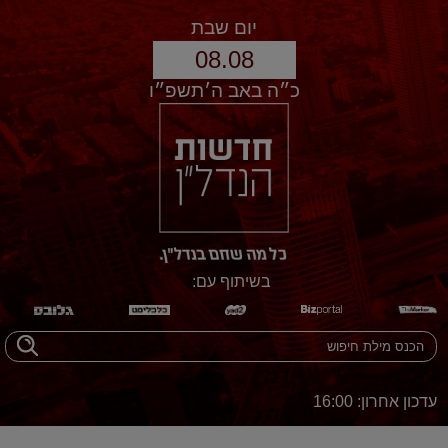
יום שבת
08.08
כ״ה באב ה׳תשפ״ו
בשיתוף עם:
עדכון אחרון: 16:00