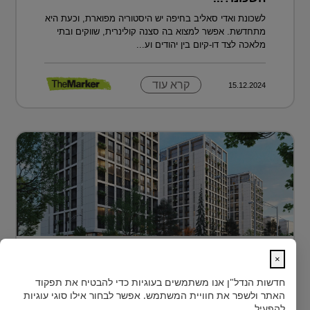
לשכונת ואדי סאליב בחיפה יש היסטוריה מפוארת, וכעת היא
מתחדשת. אפשר למצוא בה סצנה קולינרית, שווקים ובתי
מלאכה לצד דו-קיום בין יהודים וע...
קרא עוד
15.12.2024
דירה בטביליסי בירת גאורגיה ב-70 אלף
×
דולר בלבד...
חדשות הנדל"ן
אנו משתמשים בעוגיות כדי להבטיח את תפקוד
כשחושבים על השקעות נדל"ן מעבר לים, מדינה אחת
האתר ולשפר את חוויית המשתמש. אפשר לבחור אילו סוגי עוגיות
נמצאת בשנים האחרונות בראש הרשימה של משקיעים
להפעיל.