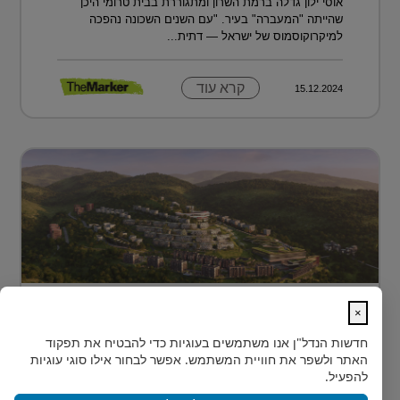
אוסי ילון גדלה ברמת השרון ומתגוררת בבית טרומי היכן
שהייתה "המעברה" בעיר. "עם השנים השכונה נהפכה
למיקרוקוסמוס של ישראל — דתית...
קרא עוד
15.12.2024
מתחם מגורים פורץ דרך בלב טביליסי
×
בירת גאורג?...
חדשות הנדל"ן
אנו משתמשים בעוגיות כדי להבטיח את תפקוד
בלב טביליסי, בין השכונות המבוקשות Vake וSaburtalo, כ-2
האתר ולשפר את חוויית המשתמש. אפשר לבחור אילו סוגי עוגיות
ק"מ בלבד מהאוניברסיטה של העיר, מוקם TBILISI
להפעיל.
ACRES - פ...