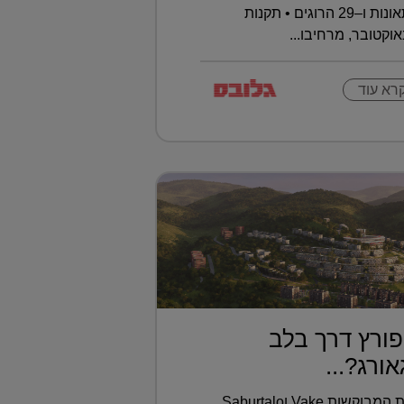
השנה נרשמו כבר 393 תאונות ו–29 הרוגים • תקנות
וקטובר, מרחיבו...
רא עוד
ורץ דרך בלב
ורג?...
בלב טביליסי, בין השכונות המבוקשות Vake וSaburtalo,