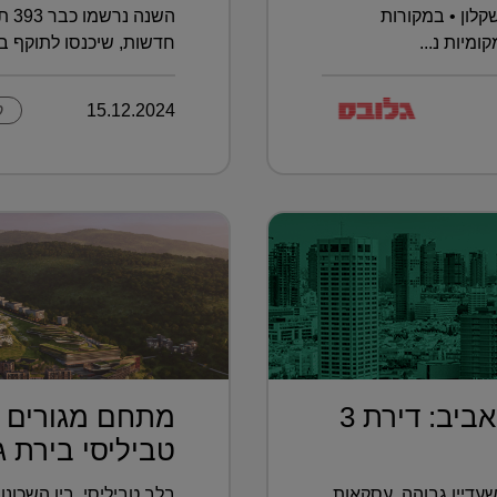
לון • במקורות
מיות נ...
חדשות, שיכנסו לתוקף בא
15.12.2024
ק
בחמישית מחיר מתל אביב: דירת 3
מתחם מגורים פ
טביליסי בירת גא
עדיין גבוהה, עסקאות