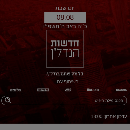
יום שבת
08.08
כ״ה באב ה׳תשפ״ו
בשיתוף עם:
עדכון אחרון: 18:00