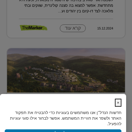
מתחדשת. אפשר למצוא בה סצנה קולינרית, שווקים ובתי
מלאכה לצד דו-קיום בין יהודים וע...
קרא עוד
15.12.2024
מתחם מגורים פורץ דרך בלב טביליסי
×
בירת גאורג?...
חדשות הנדל"ן
אנו משתמשים בעוגיות כדי להבטיח את תפקוד
בלב טביליסי, בין השכונות המבוקשות Vake וSaburtalo, כ-2
האתר ולשפר את חוויית המשתמש. אפשר לבחור אילו סוגי עוגיות
ק"מ בלבד מהאוניברסיטה של העיר, מוקם TBILISI
להפעיל.
ACRES - פ...