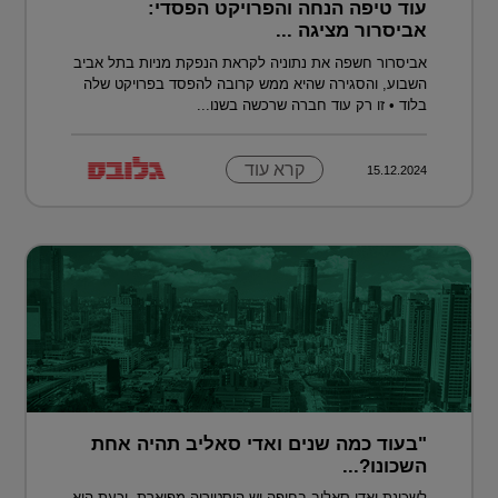
עוד טיפה הנחה והפרויקט הפסדי:
אביסרור מציגה ...
אביסרור חשפה את נתוניה לקראת הנפקת מניות בתל אביב
השבוע, והסגירה שהיא ממש קרובה להפסד בפרויקט שלה
בלוד • זו רק עוד חברה שרכשה בשנו...
קרא עוד
15.12.2024
"בעוד כמה שנים ואדי סאליב תהיה אחת
השכונו?...
לשכונת ואדי סאליב בחיפה יש היסטוריה מפוארת, וכעת היא