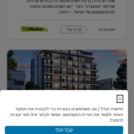
אוסי ילון גדלה ברמת השרון ומתגוררת בבית טרומי היכן
שהייתה "המעברה" בעיר. "עם השנים השכונה נהפכה
למיקרוקוסמוס של ישראל — דתית...
קרא עוד
15.12.2024
×
לגור מעל כולם ועדיין להרגיש חלק מהעיר
חדשות הנדל"ן
אנו משתמשים בעוגיות כדי להבטיח את תפקוד
בלב הצפון-הישן של תל אביב, במרחק דקות הליכה ספורות
האתר ולשפר את חוויית המשתמש. אפשר לבחור אילו סוגי עוגיות
מהלוקיישנים האייקוניים ביותר בעיר, מציעה Rozio
להפעיל.
SELECTED - מותג הי?...
קבל הכל