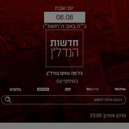
יום שבת
08.08
כ״ה באב ה׳תשפ״ו
בשיתוף עם:
עדכון אחרון: 23:00