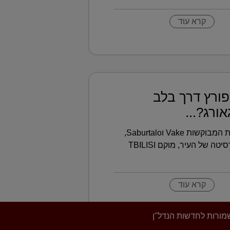
קרא עוד
ורץ דרך בלב
ורג?...
בלב טביליסי, בין השכונות המבוקשות Vake וSaburtalo,
כ-2 ק"מ בלבד מהאוניברסיטה של העיר, מוקם TBILISI
קרא עוד