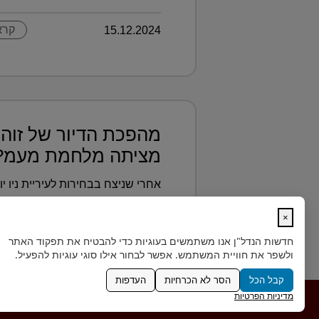
15.12.2024
קרא
מהפכת הדיור של זוהר
מציתה מלחמת מעמ?.
אחרי שניצח בבחירות לעיריית ניו 
במחירי השכירות, זוהרן ממדאני מנ
המפוקח הוקפא, וכעת נמצא על הפ?.
×
חדשות הנדל"ן
אנו משתמשים בעוגיות כדי להבטיח את תפקוד האתר
ולשפר את חוויית המשתמש. אפשר לבחור אילו סוגי עוגיות להפעיל.
15.12.2024
קרא
קבל הכל
הסר לא הכרחיות
העדפות
מדיניות הפרטיות
פרטיות ונגישות
|