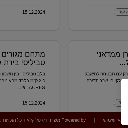
 עוד
15.12.2024
ן ממדאני
מתחם מגורים פ
..
טביליסי בירת גא
יורק עם הבטחה להיאבק
סה לקיים: שכר הדירה
..
ACRES - פ...
 עוד
15.12.2024
תנאי שימוש
|
Powered by משרד דיגיטל קלאוד כל הזכויות שמורות לחדשות הנדל"ן