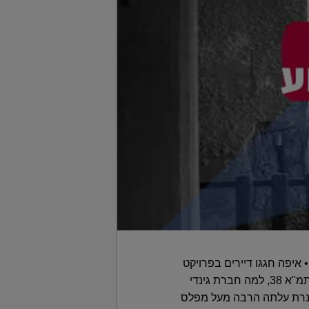
יפה חגגו דיירים בפרויקט
תמ"א 38 • מי הקבלן שצריך לפצות דיירים שלא רכשו ממנו דירה ישירות • איך נלחמים ראשי הערים בתמ"א 38, למה חברת גינדי
הכנרת עלתה הרבה מעל מפלס