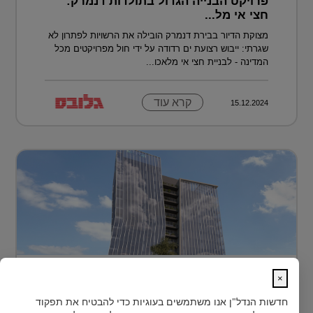
פרויקט הבנייה הגדול בתולדות דנמרק:
חצי אי מל...
מצוקת הדיור בבירת דנמרק הובילה את הרשויות לפתרון לא
שגרתי: ייבוש רצועת ים רדודה על ידי חול מפרויקטים מכל
המדינה - לבניית חצי אי מלאכו...
קרא עוד
15.12.2024
בית חדש לרפואה, חדשנות ומדע –
×
MEDIPORT תל השומ...
חדשות הנדל"ן
אנו משתמשים בעוגיות כדי להבטיח את תפקוד
MEDIPORT תל השומר - נבנה לפרוץ דרך אל המחר