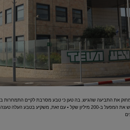
חוק את התביעה שהגיש, בה טען כי טבע מסרבת לקיים התמחרות בין ק
אזרואל, שהודיע כי הוא מוכן לרכוש את המפעל ב-200 מיליון שקל • עם זאת, מש
ים