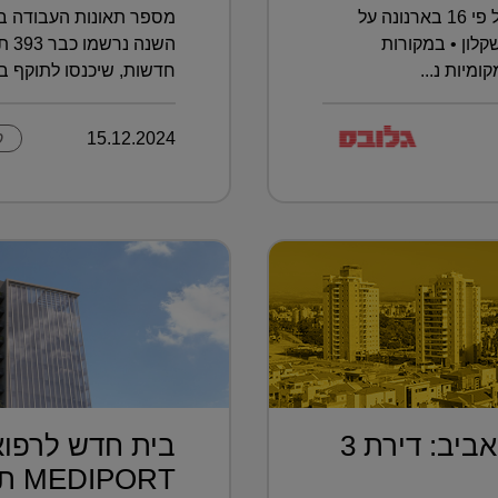
העתירה הוגשה בעקבות העלאה של פי 16 בארנונה על
מספר תאונות העבודה בא
לון • במקורות
מיות נ...
חדשות, שיכנסו לתוקף בא
15.12.2024
ק
בחמישית מחיר מתל אביב: דירת 3
בית חדש לרפוא
MEDIPORT תל השומ...