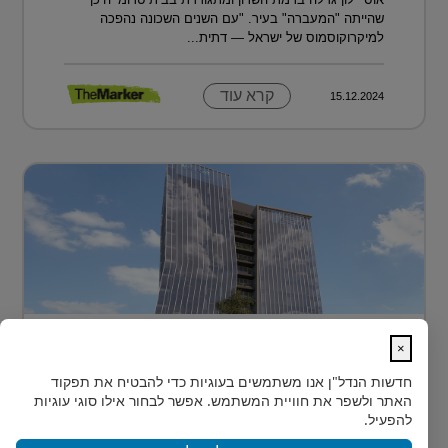
שהייתה "המעברה" בעיר. "עם השנים השכונה נהפכה
למיקרוקוסמוס של ישראל — דתית...
קרא עוד
15.12.2024
בית חדש לרפואה, חדשנות ומדע –
×
MEDIPORT תל השומ...
חדשות הנדל"ן
אנו משתמשים בעוגיות כדי להבטיח את תפקוד
MEDIPORT תל השומר - נבנה לפרוץ דרך אל המחר
האתר ולשפר את חוויית המשתמש. אפשר לבחור אילו סוגי עוגיות
בעולם הרפואה של המאה ה-21, קצב החדשנות אינו
להפעיל.
מאפשר מנ...