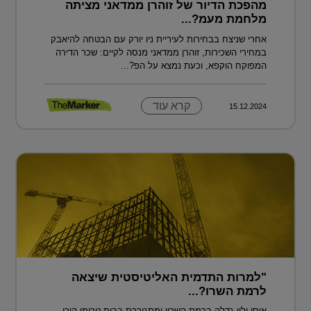
מהפכת הדיור של זוהרן ממדאני מציתה
מלחמת מעמ?...
אחרי שניצח בבחירות לעיריית ניו יורק עם הבטחה להיאבק
במחירי השכירות, זוהרן ממדאני מנסה לקיים: שכר הדירה
המפוקח הוקפא, וכעת נמצא על הפ?...
קרא עוד
15.12.2024
"למרות התדמית האליטיסטית שיצאה
לרמת השרו?...
אוסי ילון גדלה ברמת השרון ומתגוררת בבית טרומי היכן