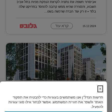
אביסרור חשפה את נתוניה לקראת הנפקת מניות בתל אביב
השבוע, והסגירה שהיא ממש קרובה להפסד בפרויקט שלה
בלוד • זו רק עוד חברה שרכשה בשנו...
קרא עוד
15.12.2024
דירה בטביליסי בירת גאורגיה ב-70 אלף
×
דולר בלבד...
חדשות הנדל"ן
אנו משתמשים בעוגיות כדי להבטיח את תפקוד
כשחושבים על השקעות נדל"ן מעבר לים, מדינה אחת
האתר ולשפר את חוויית המשתמש. אפשר לבחור אילו סוגי עוגיות
נמצאת בשנים האחרונות בראש הרשימה של משקיעים
להפעיל.
ישראלים רבים: גאורגיה. ...