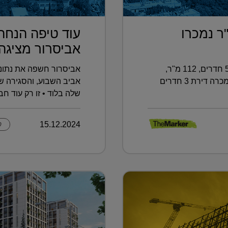
רות של 160 מ"ר נמכרו
עוד טיפה הנחה
אביסרור מציגה .
וגם: בעפולה נמכרה דירת גן בת 5.5 חדרים, 112 מ"ר,
אביסרור חשפה את נתונ
תמורת 1.45 מיליון שקל ■ ובכמה נמכרה דירת 3 חדרים
אביב השבוע, והסגירה 
שלה בלוד • זו רק עוד ח
15.12.2024
ק