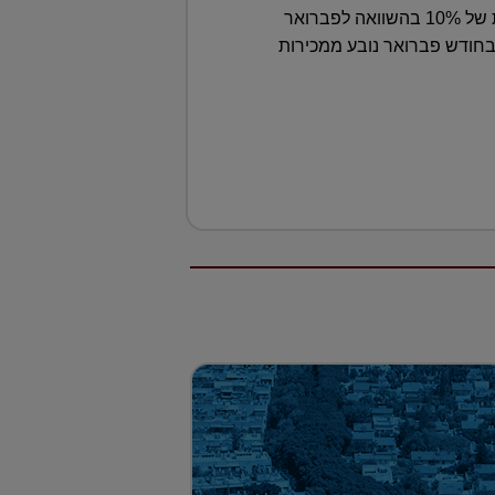
עפ"י הכלכלן הראשי, מבצע נקודתי הוא זה שעיוות את נתוני החודש לפי האוצר והוביל לעלייה מלאכותית של 10% בהשוואה לפברואר
מתזרים המזומנים של הקבלנים בחודש פברואר נובע ממכירות