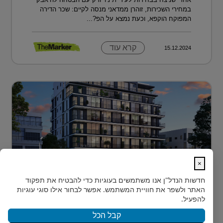
במחירי השכירות, זוהרן ממדאני מנסה לקיים: שכר הדירה
המפוקח הוקפא, וכעת נמצא על הפ?...
קרא עוד
15.12.2024
×
לגור מעל כולם ועדיין להרגיש חלק מהעיר
חדשות הנדל"ן
אנו משתמשים בעוגיות כדי להבטיח את תפקוד
בלב הצפון-הישן של תל אביב, במרחק דקות הליכה ספורות
האתר ולשפר את חוויית המשתמש. אפשר לבחור אילו סוגי עוגיות
מהלוקיישנים האייקוניים ביותר בעיר, מציעה Rozio
להפעיל.
SELECTED - מותג הי?...
קבל הכל