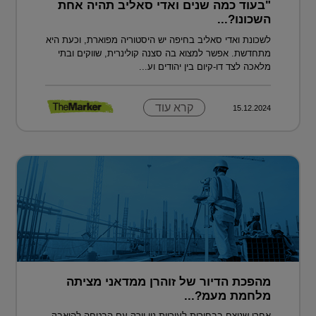
"בעוד כמה שנים ואדי סאליב תהיה אחת
השכונו?...
לשכונת ואדי סאליב בחיפה יש היסטוריה מפוארת, וכעת היא
מתחדשת. אפשר למצוא בה סצנה קולינרית, שווקים ובתי
מלאכה לצד דו-קיום בין יהודים וע...
קרא עוד
15.12.2024
מהפכת הדיור של זוהרן ממדאני מציתה
מלחמת מעמ?...
אחרי שניצח בבחירות לעיריית ניו יורק עם הבטחה להיאבק