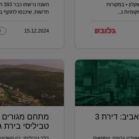
לון • במקורות
מיות נ...
חדשות, שיכנסו לתוקף בא
15.12.2024
ק
בחמישית מחיר מתל אביב: דירת 3
מתחם מגורים פ
טביליסי בירת גא
עדיין גבוהה, עסקאות