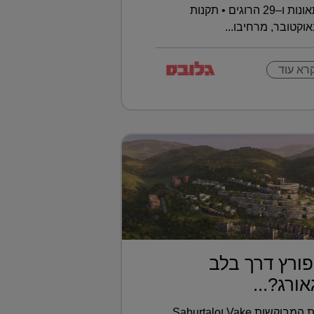
השנה נרשמו כבר 393 תאונות ו–29 הרוגים • תקנות
וקטובר, מרחיבו...
רא עוד
ורץ דרך בלב
ורג?...
בלב טביליסי, בין השכונות המבוקשות Vake וSaburtalo,