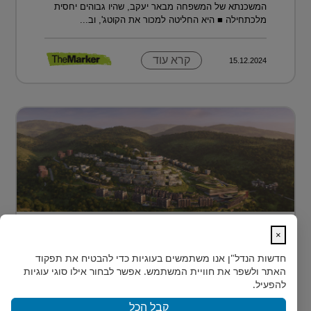
המשכנתא של המשפחה מבאר יעקב, שהיו גבוהים יחסית
מלכתחילה ■ היא החליטה למכור את הקוטג', וב...
קרא עוד
15.12.2024
מתחם מגורים פורץ דרך בלב טביליסי
×
בירת גאורג?...
חדשות הנדל"ן
אנו משתמשים בעוגיות כדי להבטיח את תפקוד
בלב טביליסי, בין השכונות המבוקשות Vake וSaburtalo, כ-2
האתר ולשפר את חוויית המשתמש. אפשר לבחור אילו סוגי עוגיות
ק"מ בלבד מהאוניברסיטה של העיר, מוקם TBILISI
להפעיל.
ACRES - פ...
קבל הכל