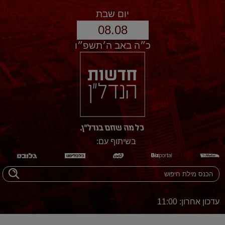
יום שבת
08.08
כ״ה באב ה׳תשפ״ו
בשיתוף עם:
עדכון אחרון: 11:00