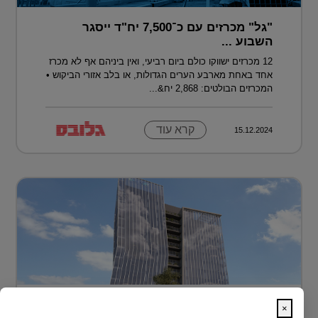
"גל" מכרזים עם כ־7,500 יח"ד ייסגר
השבוע ...
12 מכרזים ישווקו כולם ביום רביעי, ואין ביניהם אף לא מכרז
אחד באחת מארבע הערים הגדולות, או בלב אזורי הביקוש •
המכרזים הבולטים: 2,868 יח&...
קרא עוד
15.12.2024
בית חדש לרפואה, חדשנות ומדע –
×