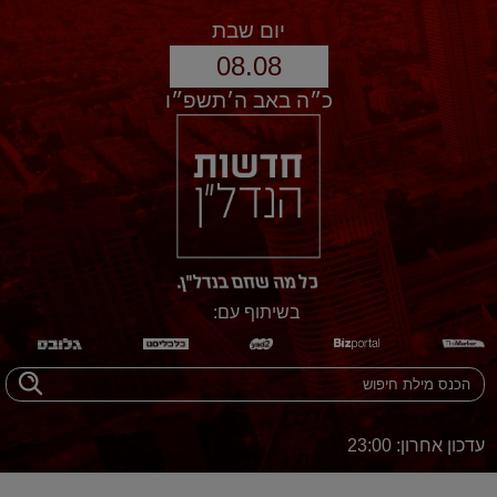
יום שבת
08.08
כ״ה באב ה׳תשפ״ו
בשיתוף עם:
עדכון אחרון: 23:00