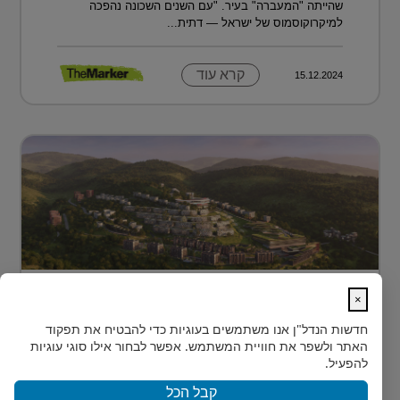
שהייתה "המעברה" בעיר. "עם השנים השכונה נהפכה
למיקרוקוסמוס של ישראל — דתית...
קרא עוד
15.12.2024
מתחם מגורים פורץ דרך בלב טביליסי
×
בירת גאורג?...
חדשות הנדל"ן
אנו משתמשים בעוגיות כדי להבטיח את תפקוד
בלב טביליסי, בין השכונות המבוקשות Vake וSaburtalo, כ-2
האתר ולשפר את חוויית המשתמש. אפשר לבחור אילו סוגי עוגיות
ק"מ בלבד מהאוניברסיטה של העיר, מוקם TBILISI
להפעיל.
ACRES - פ...
קבל הכל