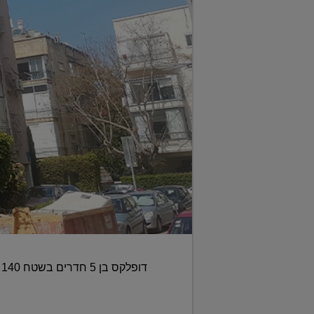
דופלקס בן 5 חדרים בשטח 140 מ"ר, עם שתי חניות, נמכר תוך 45 ימים • דירת 2 חדרים בערד נמכרה בפחות מ-300 אלף שקל