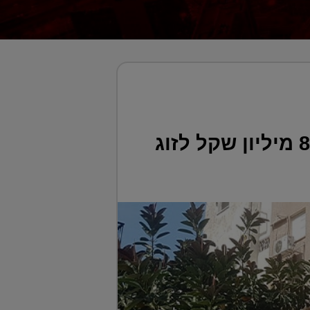
תוך חודש וחצי: דופלקס במתחם בזל בת"א נמכר ב-8.3 מיליון שקל לזוג