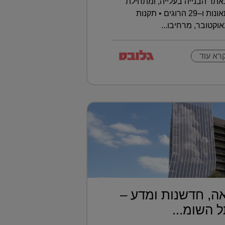
תר הבנייה בעלייה, ומתחילת
השנה נרשמו כבר 393 תאונות ו–29 הרוגים • תקנות
וקטובר, מרחיבו...
רא עוד
ה, חדשנות ומדע –