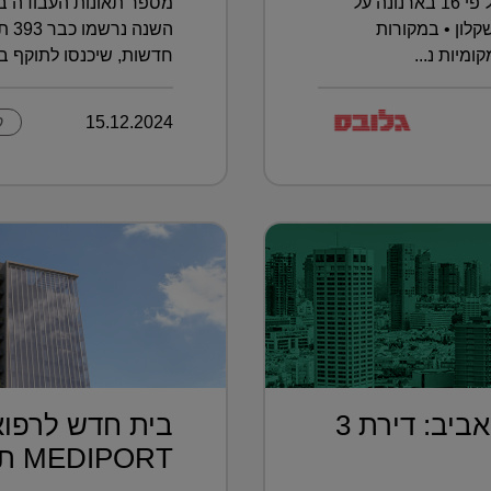
העתירה הוגשה בעקבות העלאה של פי 16 בארנונה על
מספר תאונות העבודה בא
לון • במקורות
מיות נ...
חדשות, שיכנסו לתוקף בא
15.12.2024
ק
בחמישית מחיר מתל אביב: דירת 3
בית חדש לרפוא
MEDIPORT תל השומ...