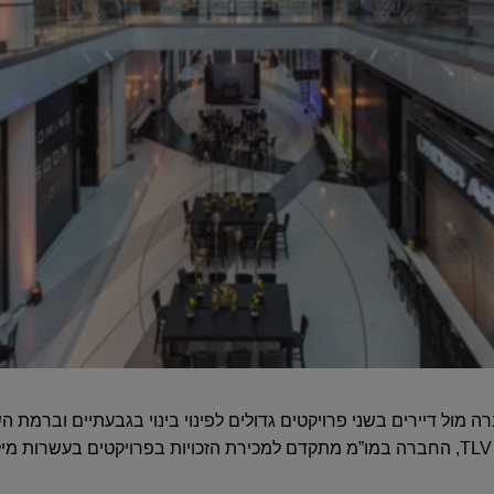
ול דיירים בשני פרויקטים גדולים לפינוי בינוי בגבעתיים וברמת הש
התחייבויות כספיות בקשר לקניון TLV, החברה במו”מ מתקדם למכירת הזכויות בפרויקטים ב