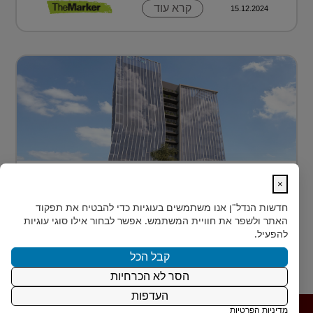
קרא עוד
15.12.2024
בית חדש לרפואה, חדשנות ומדע –
×
MEDIPORT תל השומ...
חדשות הנדל"ן
אנו משתמשים בעוגיות כדי להבטיח את תפקוד
MEDIPORT תל השומר - נבנה לפרוץ דרך אל המחר
האתר ולשפר את חוויית המשתמש. אפשר לבחור אילו סוגי עוגיות
בעולם הרפואה של המאה ה-21, קצב החדשנות אינו
להפעיל.
מאפשר מנ...
קבל הכל
הסר לא הכרחיות
קרא עוד
15.12.2024
העדפות
מדיניות הפרטיות