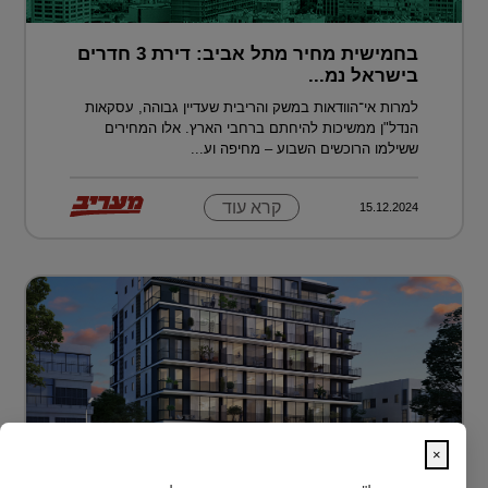
בחמישית מחיר מתל אביב: דירת 3 חדרים
בישראל נמ...
למרות אי־הוודאות במשק והריבית שעדיין גבוהה, עסקאות
הנדל"ן ממשיכות להיחתם ברחבי הארץ. אלו המחירים
ששילמו הרוכשים השבוע – מחיפה וע...
קרא עוד
15.12.2024
×
לגור מעל כולם ועדיין להרגיש חלק מהעיר