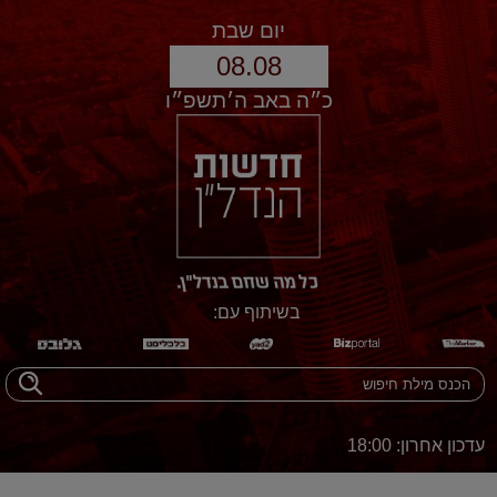
יום שבת
08.08
כ״ה באב ה׳תשפ״ו
בשיתוף עם:
עדכון אחרון: 18:00