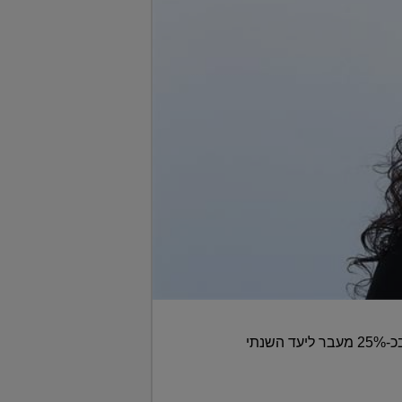
שיא תכנוני של השנים האחרונות: מוסדות התכנון אישרו בשנה שעברה 151,613 יחידות דיור • מדובר בכ-25% מעבר ליעד השנתי