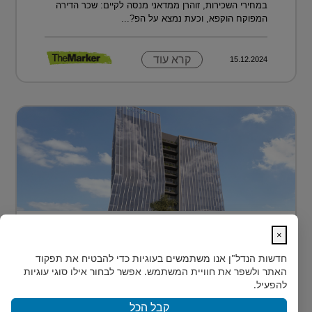
במחירי השכירות, זוהרן ממדאני מנסה לקיים: שכר הדירה
המפוקח הוקפא, וכעת נמצא על הפ?...
קרא עוד
15.12.2024
בית חדש לרפואה, חדשנות ומדע –
×
MEDIPORT תל השומ...
חדשות הנדל"ן
אנו משתמשים בעוגיות כדי להבטיח את תפקוד
MEDIPORT תל השומר - נבנה לפרוץ דרך אל המחר
האתר ולשפר את חוויית המשתמש. אפשר לבחור אילו סוגי עוגיות
בעולם הרפואה של המאה ה-21, קצב החדשנות אינו
להפעיל.
מאפשר מנ...
קבל הכל