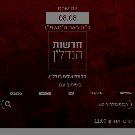
יום שבת
08.08
כ״ה באב ה׳תשפ״ו
בשיתוף עם:
עדכון אחרון: 11:00