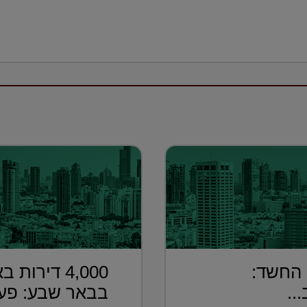
 החשד:
4,000 דירו
..
בבאר שבע: פערי