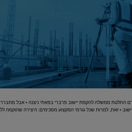
דם החלטת ממשלה להקמת יישוב פרברי בפאתי ניצנה • אבל מתברר 
 שטח היישוב • זאת, למרות שכל גורמי המקצוע מסכימים: היצירה שהוקמה 