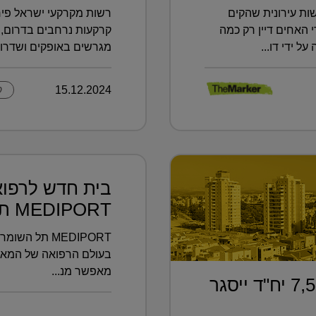
ת עירונית שהקים
רשות מקרקעי ישראל פיר
 והועברה לידי האחים דיין רק כמה
 ידי דו...
מגרשים באופקים ושדרות 
15.12.2024
ק
בית חדש לרפוא
MEDIPORT תל השומ...
MEDIPORT תל 
מאפשר מנ...
"גל" מכרזים עם כ־7,500 יח"ד ייסגר