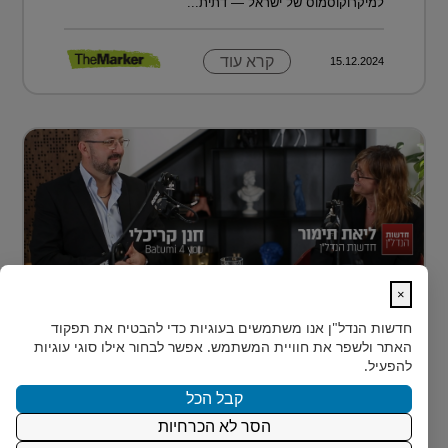
למיקרוקוסמוס של ישראל — דתית...
קרא עוד
15.12.2024
×
נדל״ן למתחילים: איך עושים את הצעד
חדשות הנדל"ן
אנו משתמשים בעוגיות כדי להבטיח את תפקוד
הראשון?
האתר ולשפר את חוויית המשתמש. אפשר לבחור אילו סוגי עוגיות
רבים מאיתנו הישראלים חולמים על השקעת נדל״ן – אבל
להפעיל.
נתקעים בשלב הראשון.
קבל הכל
הסר לא הכרחיות
קרא עוד
15.12.2024