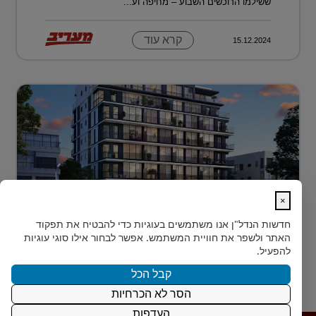
ששילמו הרוכשים השבוע – מחיפה וע...
קרא עוד
15.12.2024
×
לגור מעל כולם ועדיין להרגיש חלק מהעיר
חדשות הנדל"ן
אנו משתמשים בעוגיות כדי להבטיח את תפקוד
בלב הצפון-הישן של תל אביב, במרחק דקות הליכה ספורות
האתר ולשפר את חוויית המשתמש. אפשר לבחור אילו סוגי עוגיות
מהלוקיישנים האייקוניים ביותר בעיר, מציעה Rozio
להפעיל.
SELECTED - מותג הי?...
קבל הכל
הסר לא הכרחיות
קרא עוד
15.12.2024
העדפות