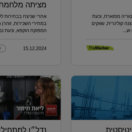
מציתה מלחמת 
וריה מפוארת, וכעת
אחרי שניצח בבחירות לעי
 קולינרית, שווקים
במחירי השכירות, זוהרן 
ע...
המפוקח הוקפא, וכעת נמצ
15.12.2024
ק
טיסטית
נדל״ן למתחילי