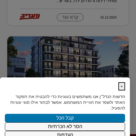
ומחירי דירות 4 חדרים ירדו, בעוד ש...
קרא עוד
15.12.2024
×
לגור מעל כולם ועדיין להרגיש חלק מהעיר
חדשות הנדל"ן
אנו משתמשים בעוגיות כדי להבטיח את תפקוד
בלב הצפון-הישן של תל אביב, במרחק דקות הליכה ספורות
האתר ולשפר את חוויית המשתמש. אפשר לבחור אילו סוגי עוגיות
מהלוקיישנים האייקוניים ביותר בעיר, מציעה Rozio
להפעיל.
SELECTED - מותג הי?...
קבל הכל
הסר לא הכרחיות
קרא עוד
15.12.2024
העדפות