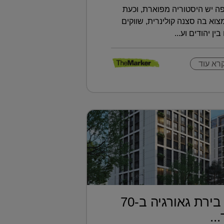
ה יש היסטוריה מפוארת, וכעת
א בה סצנה קולינרית, שווקים
ין יהודים וע...
רא עוד
דירה בטביליסי בירת גאורגיה ב-70
..