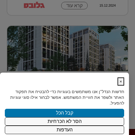
קרא עוד
15.12.2024
דירה בטביליסי בירת גאורגיה ב-70 אלף
×
דולר בלבד...
חדשות הנדל"ן
אנו משתמשים בעוגיות כדי להבטיח את תפקוד
כשחושבים על השקעות נדל"ן מעבר לים, מדינה אחת
האתר ולשפר את חוויית המשתמש. אפשר לבחור אילו סוגי עוגיות
נמצאת בשנים האחרונות בראש הרשימה של משקיעים
להפעיל.
ישראלים רבים: גאורגיה. ...
קבל הכל
הסר לא הכרחיות
קרא עוד
15.12.2024
העדפות