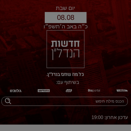
יום שבת
08.08
כ״ה באב ה׳תשפ״ו
בשיתוף עם:
עדכון אחרון: 19:00