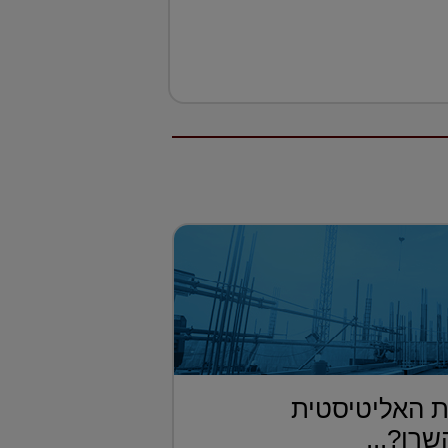
 האליטיסטית
רו?...