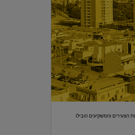
 הראשון של השנה נרכשו מעל 44 אלף דירות • הזוגות הצעירים והמשקיעים הובילו