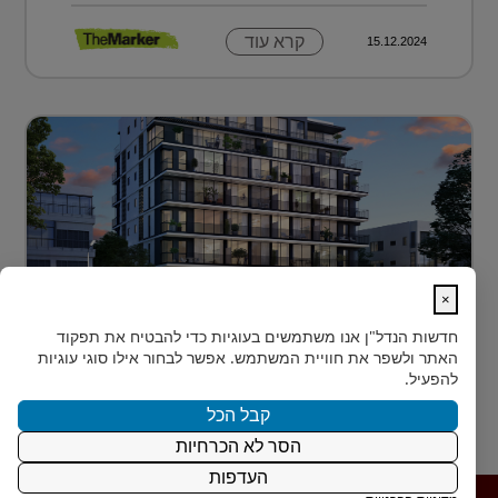
קרא עוד
15.12.2024
×
לגור מעל כולם ועדיין להרגיש חלק מהעיר
חדשות הנדל"ן
אנו משתמשים בעוגיות כדי להבטיח את תפקוד
בלב הצפון-הישן של תל אביב, במרחק דקות הליכה ספורות
האתר ולשפר את חוויית המשתמש. אפשר לבחור אילו סוגי עוגיות
מהלוקיישנים האייקוניים ביותר בעיר, מציעה Rozio
להפעיל.
SELECTED - מותג הי?...
קבל הכל
הסר לא הכרחיות
קרא עוד
15.12.2024
העדפות