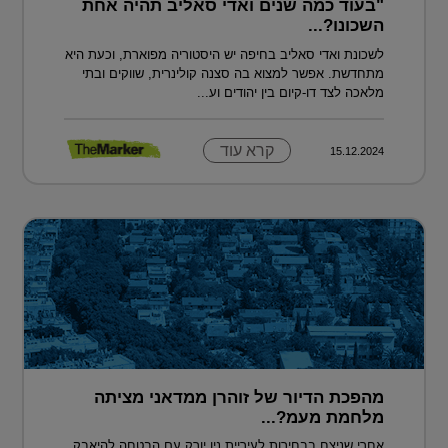
"בעוד כמה שנים ואדי סאליב תהיה אחת
השכונו?...
לשכונת ואדי סאליב בחיפה יש היסטוריה מפוארת, וכעת היא
מתחדשת. אפשר למצוא בה סצנה קולינרית, שווקים ובתי
מלאכה לצד דו-קיום בין יהודים וע...
קרא עוד
15.12.2024
מהפכת הדיור של זוהרן ממדאני מציתה
מלחמת מעמ?...
אחרי שניצח בבחירות לעיריית ניו יורק עם הבטחה להיאבק