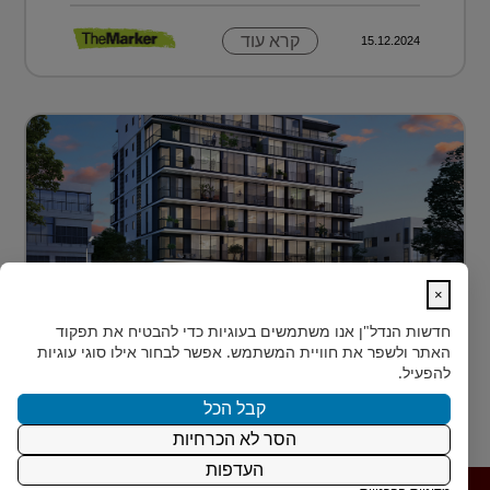
קרא עוד
15.12.2024
×
לגור מעל כולם ועדיין להרגיש חלק מהעיר
חדשות הנדל"ן
אנו משתמשים בעוגיות כדי להבטיח את תפקוד
בלב הצפון-הישן של תל אביב, במרחק דקות הליכה ספורות
האתר ולשפר את חוויית המשתמש. אפשר לבחור אילו סוגי עוגיות
מהלוקיישנים האייקוניים ביותר בעיר, מציעה Rozio
להפעיל.
SELECTED - מותג הי?...
קבל הכל
הסר לא הכרחיות
קרא עוד
15.12.2024
העדפות