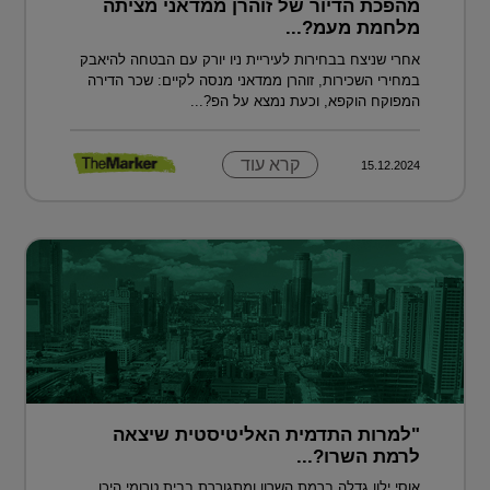
מהפכת הדיור של זוהרן ממדאני מציתה
מלחמת מעמ?...
אחרי שניצח בבחירות לעיריית ניו יורק עם הבטחה להיאבק
במחירי השכירות, זוהרן ממדאני מנסה לקיים: שכר הדירה
המפוקח הוקפא, וכעת נמצא על הפ?...
קרא עוד
15.12.2024
"למרות התדמית האליטיסטית שיצאה
לרמת השרו?...
אוסי ילון גדלה ברמת השרון ומתגוררת בבית טרומי היכן