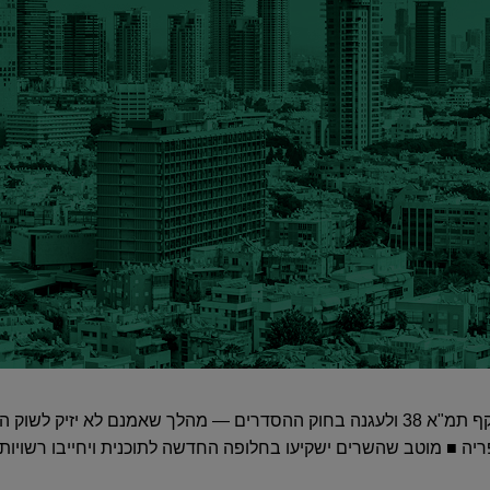
הקבלנים לוחצים להאריך את תוקף תמ"א 38 ולעגנה בחוק ההסדרים — מהלך שאמנם לא י
יה ■ מוטב שהשרים ישקיעו בחלופה החדשה לתוכנית ויחייבו רשויות 