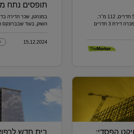
תופסים נתח מפ
וגם: בעפולה נמכרה דירת גן בת 5.5 חדרים, 112 מ"ר,
במנהטן, שכר הדירה בדי
תמורת 1.45 מיליון שקל ■ ובכמה נמכרה דירת 3 חדרים
השוק, בעוד שבברונקס הפער ע
15.12.2024
ק
יקט הפסדי:
בית חדש לרפוא