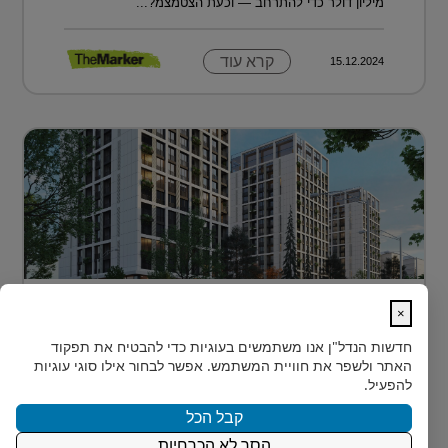
מיליון דולר כדי להתרחב — וכעת הצטמצמ?...
קרא עוד
15.12.2024
דירה בטביליסי בירת גאורגיה ב-70 אלף
×
דולר בלבד...
חדשות הנדל"ן
אנו משתמשים בעוגיות כדי להבטיח את תפקוד
כשחושבים על השקעות נדל"ן מעבר לים, מדינה אחת
האתר ולשפר את חוויית המשתמש. אפשר לבחור אילו סוגי עוגיות
נמצאת בשנים האחרונות בראש הרשימה של משקיעים
להפעיל.
ישראלים רבים: גאורגיה. ...
קבל הכל
הסר לא הכרחיות