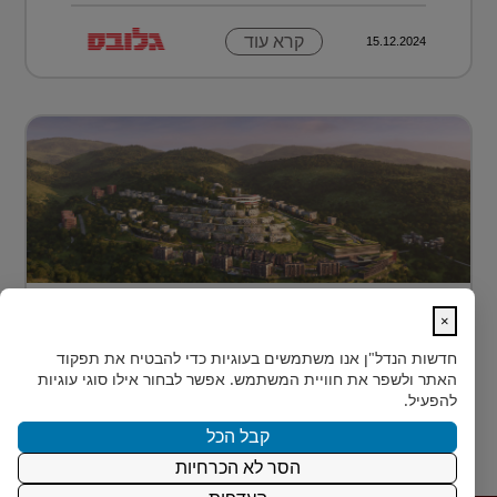
קרא עוד
15.12.2024
מתחם מגורים פורץ דרך בלב טביליסי
×
בירת גאורג?...
חדשות הנדל"ן
אנו משתמשים בעוגיות כדי להבטיח את תפקוד
בלב טביליסי, בין השכונות המבוקשות Vake וSaburtalo, כ-2
האתר ולשפר את חוויית המשתמש. אפשר לבחור אילו סוגי עוגיות
ק"מ בלבד מהאוניברסיטה של העיר, מוקם TBILISI
להפעיל.
ACRES - פ...
קבל הכל
הסר לא הכרחיות
קרא עוד
15.12.2024