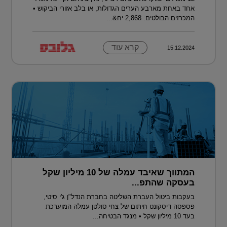
אחד באחת מארבע הערים הגדולות, או בלב אזורי הביקוש •
המכרזים הבולטים: 2,868 יח&...
קרא עוד
15.12.2024
המתווך שאיבד עמלה של 10 מיליון שקל
בעסקה שהתפ...
בעקבות ביטול העברת השליטה בחברת הנדל"ן ג'י סיטי,
פספסה דיסקונט חיתום של צחי סולטן עמלה המוערכת
בעד 10 מיליון שקל • מנגד הבטיחה...