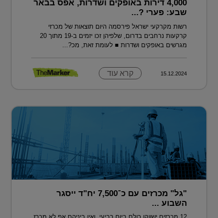
4,000 דירות באופקים ושדרות, אפס בבאר
שבע: פערי ?...
רשות מקרקעי ישראל פירסמה היום תוצאות של מכרזי
קרקעות נרחבים בדרום, שלפיהן זכו יזמים ב-19 מתוך 20
מגרשים באופקים ושדרות ■ לעומת זאת, מכ?...
קרא עוד
15.12.2024
"גל" מכרזים עם כ־7,500 יח"ד ייסגר
השבוע ...
12 מכרזים ישווקו כולם ביום רביעי, ואין ביניהם אף לא מכרז