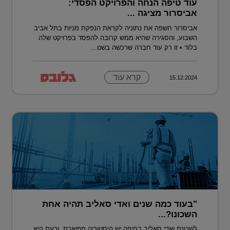
עוד טיפה הנחה והפרויקט הפסדי:
אביסרור מציגה ...
אביסרור חשפה את נתוניה לקראת הנפקת מניות בתל אביב
השבוע, והסגירה שהיא ממש קרובה להפסד בפרויקט שלה
בלוד • זו רק עוד חברה שרכשה בשנו...
קרא עוד
15.12.2024
"בעוד כמה שנים ואדי סאליב תהיה אחת
השכונו?...
לשכונת ואדי סאליב בחיפה יש היסטוריה מפוארת, וכעת היא