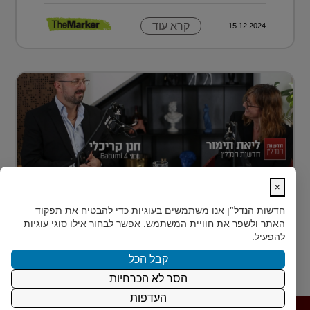
קרא עוד
15.12.2024
×
נדל״ן למתחילים: איך עושים את הצעד
חדשות הנדל"ן
אנו משתמשים בעוגיות כדי להבטיח את תפקוד
הראשון?
האתר ולשפר את חוויית המשתמש. אפשר לבחור אילו סוגי עוגיות
רבים מאיתנו הישראלים חולמים על השקעת נדל״ן – אבל
להפעיל.
נתקעים בשלב הראשון.
קבל הכל
הסר לא הכרחיות
קרא עוד
15.12.2024
העדפות