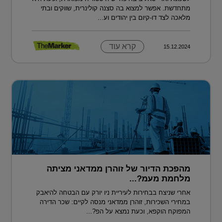
מתחדשת. אפשר למצוא בה סצנה קולינרית, שווקים ובתי
מלאכה לצד דו-קיום בין יהודים וע...
קרא עוד
15.12.2024
מהפכת הדיור של זוהרן ממדאני מציתה
מלחמת מעמ?...
אחרי שניצח בבחירות לעיריית ניו יורק עם הבטחה להיאבק
במחירי השכירות, זוהרן ממדאני מנסה לקיים: שכר הדירה
המפוקח הוקפא, וכעת נמצא על הפ?...