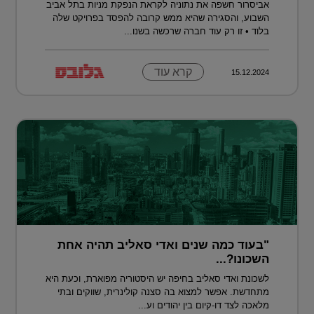
אביסרור חשפה את נתוניה לקראת הנפקת מניות בתל אביב
השבוע, והסגירה שהיא ממש קרובה להפסד בפרויקט שלה
בלוד • זו רק עוד חברה שרכשה בשנו...
קרא עוד
15.12.2024
"בעוד כמה שנים ואדי סאליב תהיה אחת
השכונו?...
לשכונת ואדי סאליב בחיפה יש היסטוריה מפוארת, וכעת היא
מתחדשת. אפשר למצוא בה סצנה קולינרית, שווקים ובתי
מלאכה לצד דו-קיום בין יהודים וע...