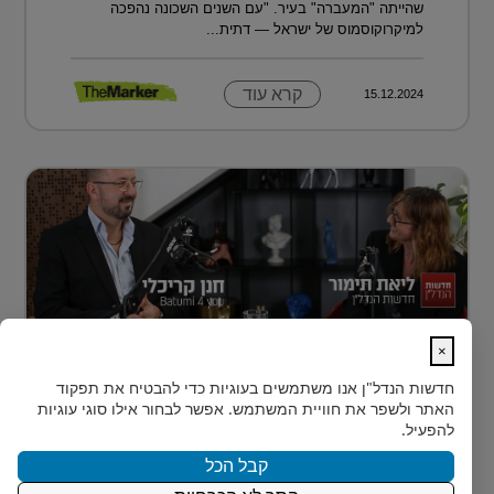
שהייתה "המעברה" בעיר. "עם השנים השכונה נהפכה
למיקרוקוסמוס של ישראל — דתית...
קרא עוד
15.12.2024
×
נדל״ן למתחילים: איך עושים את הצעד
חדשות הנדל"ן
אנו משתמשים בעוגיות כדי להבטיח את תפקוד
הראשון?
האתר ולשפר את חוויית המשתמש. אפשר לבחור אילו סוגי עוגיות
רבים מאיתנו הישראלים חולמים על השקעת נדל״ן – אבל
להפעיל.
נתקעים בשלב הראשון.
קבל הכל