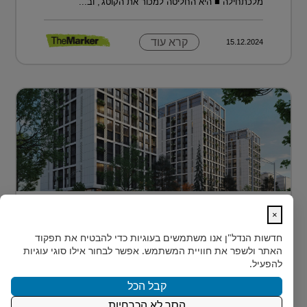
מלכתחילה ■ היא החליטה למכור את הקוטג', וב...
קרא עוד
15.12.2024
דירה בטביליסי בירת גאורגיה ב-70 אלף
×
דולר בלבד...
חדשות הנדל"ן
אנו משתמשים בעוגיות כדי להבטיח את תפקוד
כשחושבים על השקעות נדל"ן מעבר לים, מדינה אחת
האתר ולשפר את חוויית המשתמש. אפשר לבחור אילו סוגי עוגיות
נמצאת בשנים האחרונות בראש הרשימה של משקיעים
להפעיל.
ישראלים רבים: גאורגיה. ...
קבל הכל
הסר לא הכרחיות