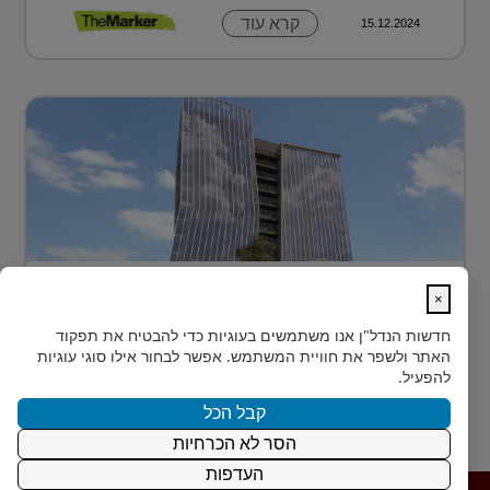
קרא עוד
15.12.2024
בית חדש לרפואה, חדשנות ומדע –
×
MEDIPORT תל השומ...
חדשות הנדל"ן
אנו משתמשים בעוגיות כדי להבטיח את תפקוד
MEDIPORT תל השומר - נבנה לפרוץ דרך אל המחר
האתר ולשפר את חוויית המשתמש. אפשר לבחור אילו סוגי עוגיות
בעולם הרפואה של המאה ה-21, קצב החדשנות אינו
להפעיל.
מאפשר מנ...
קבל הכל
הסר לא הכרחיות
קרא עוד
15.12.2024
העדפות