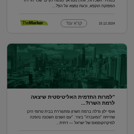
במחירי השכירות, זוהרן ממדאני מנסה לקיים: שכר הדירה
המפוקח הוקפא, וכעת נמצא על הפ?...
קרא עוד
15.12.2024
"למרות התדמית האליטיסטית שיצאה
לרמת השרו?...
אוסי ילון גדלה ברמת השרון ומתגוררת בבית טרומי היכן
שהייתה "המעברה" בעיר. "עם השנים השכונה נהפכה
למיקרוקוסמוס של ישראל — דתית...